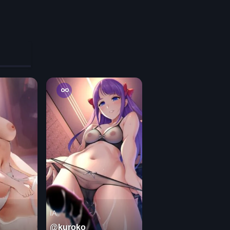
IA
@kuroko