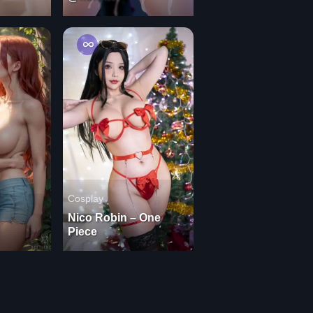
Cosplay
Nico Robin – One
Piece