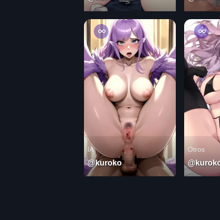
IA
Otros
@kuroko
@kurok