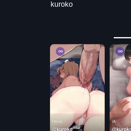
kuroko
Otros
IA
@kuroko
@kurok