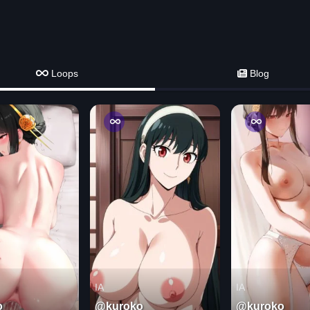
Loops
Blog
IA
IA
o
@kuroko
@kuroko