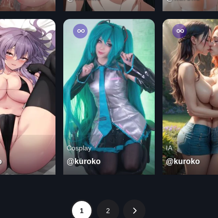
Cosplay
IA
o
@kuroko
@kuroko
1
2