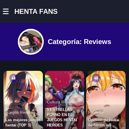
HENTA FANS
Categoría:
Reviews
Cultura Reviews
5 ESTRELLAS
Juegos Reviews
Reviews
PORNO EN EL
Las mejores juegos
JUEGOS HENTAI
Opinión de Isekai
hentai (TOP 3)
HEROES
de harem wo