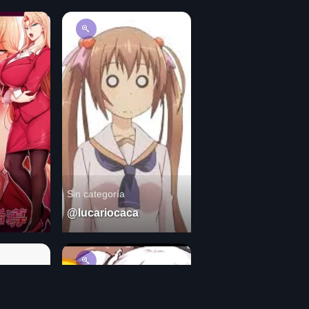
Sin categoría
@lucariocaca