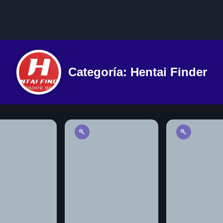
Categoría:
Hentai Finder