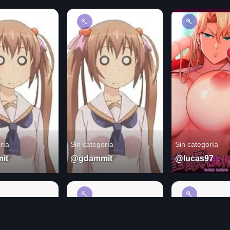
ría
Sin categoría
Sin categoría
it
@gdammit
@lucas97