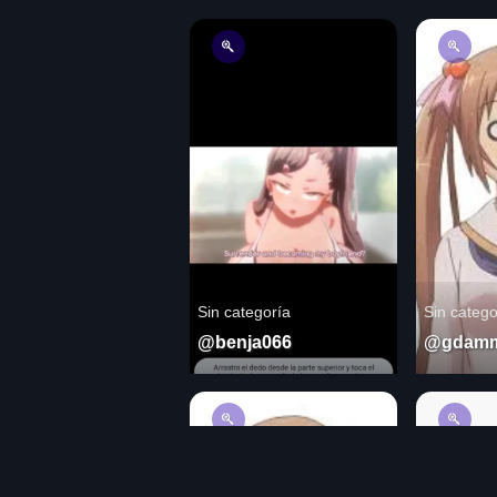
Sin categoría
Sin catego
@benja066
@gdamm