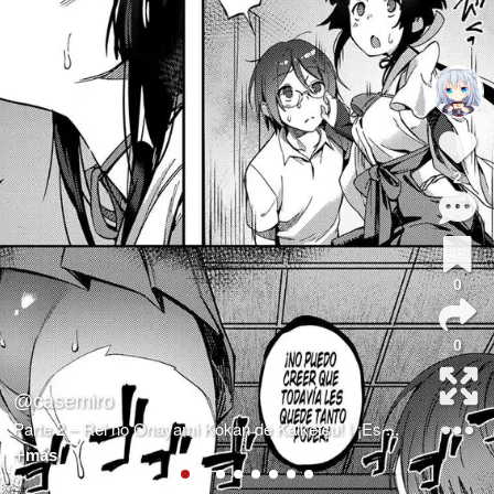
2
0
0
@casemiro
Parte 2 – Rei no Onayami Kokan de Kaiketsu! | ¡Es
...
más