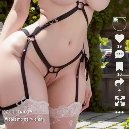
19
10
4
@onichan18
#realismo
#sirvienta