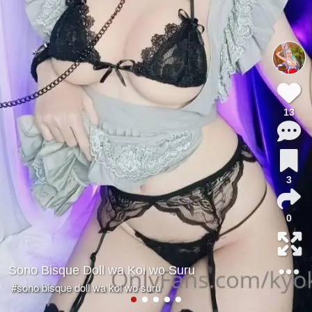
13
3
0
Sono Bisque Doll wa Koi wo Suru
#sono bisque doll wa koi wo suru