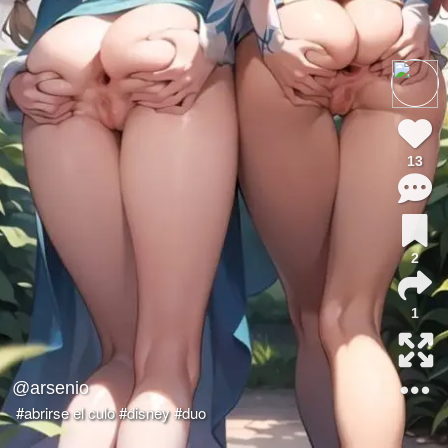
13
2
1
@arsenio
#abrirse el culo
#disney
#duo