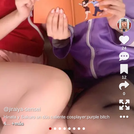
24
12
0
@jiraiya-sensei
Hinata y Sakuro un dúo caliente cosplayer:purple bitch
&
...
más