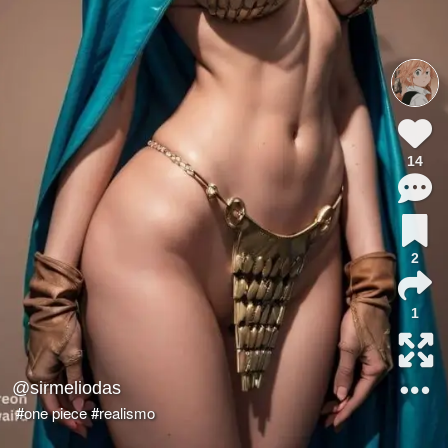
14
2
1
@sirmeliodas
#one piece
#realismo