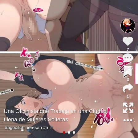
7
3
1
Una Oficinista que Trabaja en una Ciudad
Llena de Mujeres Solteras
#agobitch nee-san
#milf