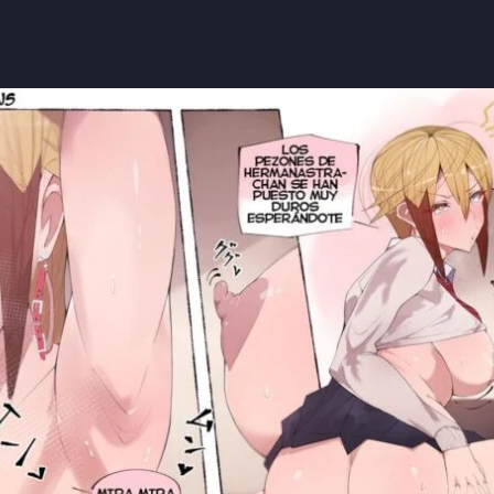
nastra más Cachonda
e se Volvió a Casar y Yo Recibí a la Hermanastra
...
más