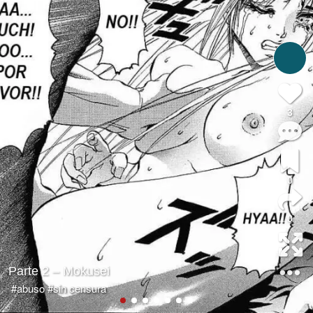
3
0
0
Parte 2 – Mokusei
#abuso
#sin censura