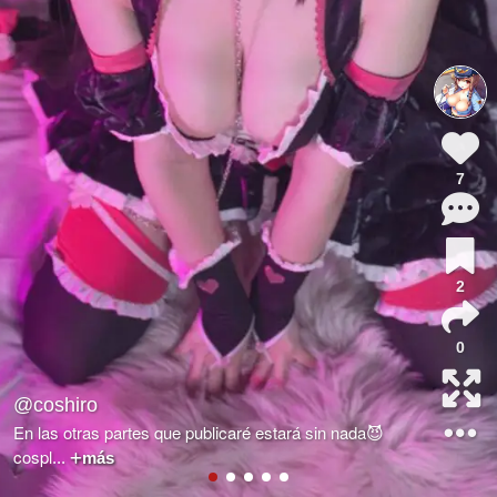
7
2
0
@coshiro
En las otras partes que publicaré estará sin nada😈
cospl
...
más