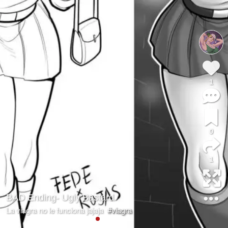
1
0
1
BAD Ending- Ugly Bastard
La viagra no le funciona jajaja
#viagra