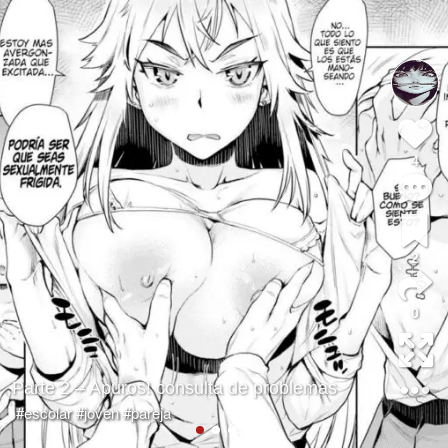
4
2
0
Parte 2 – Apuros! consulta de problemas
#escolar
#joven
#pareja