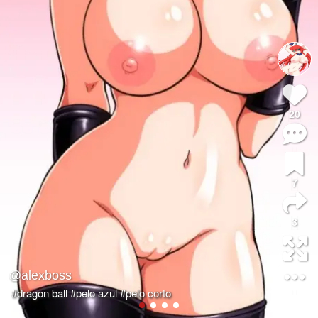
20
7
3
@alexboss
#dragon ball
#pelo azul
#pelo corto