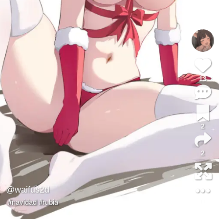
13
2
2
@waifus2d
#navidad
#rubia