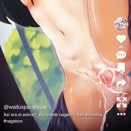
46
17
4
@waifusparallevar
Asi era el anime?
#ijiranaide nagatoro-san
#morena
#nagatoro