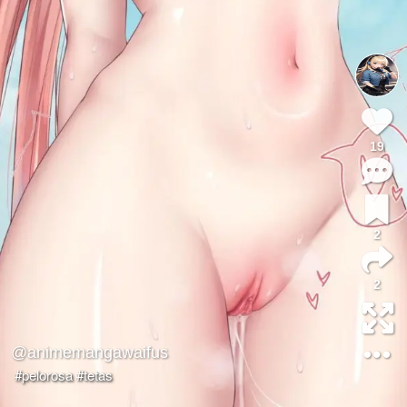
19
2
2
@animemangawaifus
#pelorosa
#tetas