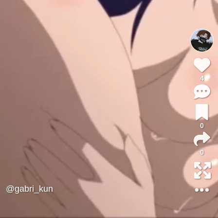
4
0
0
@gabri_kun