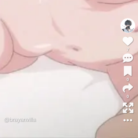
7
0
0
@brayanvilla