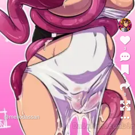
3
0
0
@meliodassan