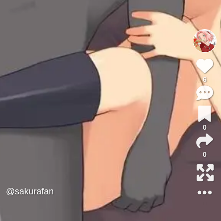
6
0
0
@sakurafan