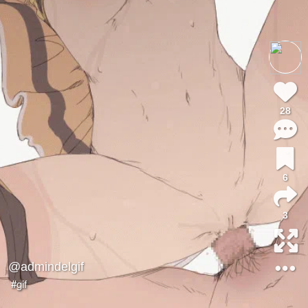
28
6
3
@admindelgif
#gif