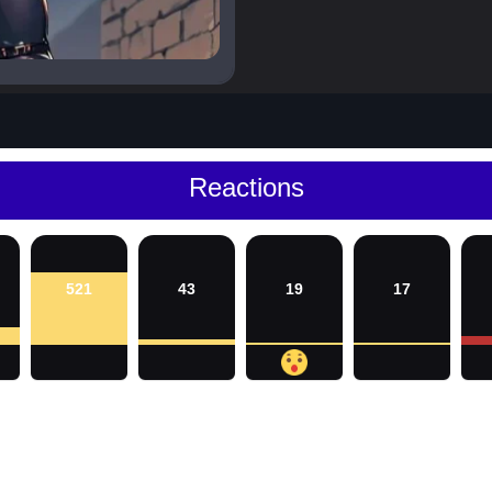
Reactions
521
43
19
17