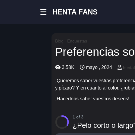
HENTA FANS
Blog
Encuestas
Preferencias so
3.58K
mayo , 2024
henta
¡Queremos saber vuestras preferencias
y pícaro? Y en cuanto al color, ¿rubi
¡Hacednos saber vuestros deseos!
1 of 3
¿Pelo corto o largo