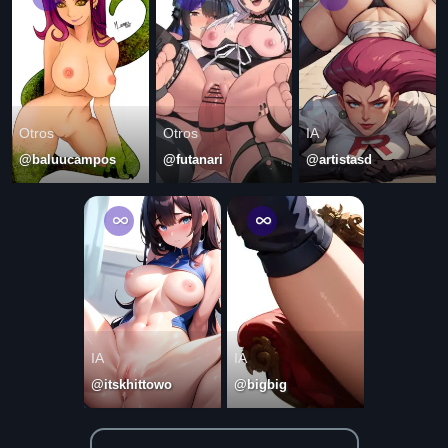
Otros
Otros
IA
@baluucampos
@futanari
@artistasd
IA
IA
@itskhittowo
@bigbig