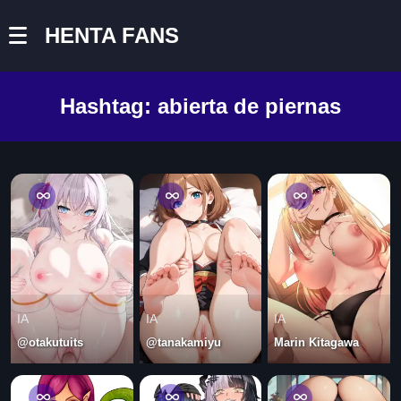
HENTA FANS
Hashtag:
abierta de piernas
IA
IA
IA
@otakutuits
@tanakamiyu
Marin Kitagawa