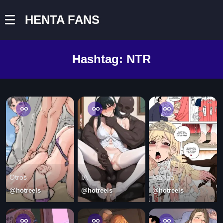
HENTA FANS
Hashtag:
NTR
Otros
IA
Manga
@hotreels
@hotreels
@hotreels