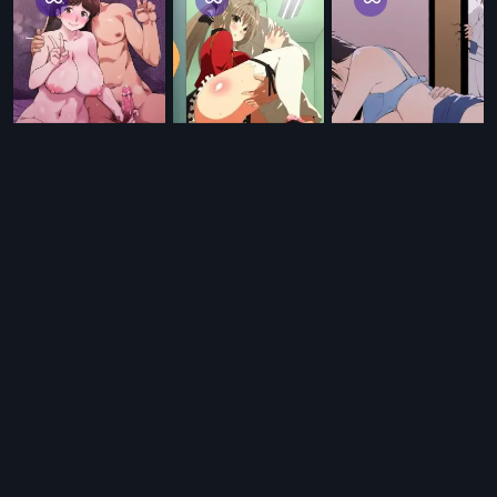
IA
IA
Otros
@waifusparallevar
@waifusparallevar
@waifusparallevar
Otros
Otros
@animemangawaifus
@animemangawaifus