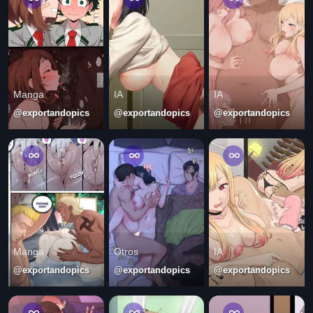
Manga
IA
IA
@exportandopics
@exportandopics
@exportandopics
Manga
Otros
IA
@exportandopics
@exportandopics
@exportandopics