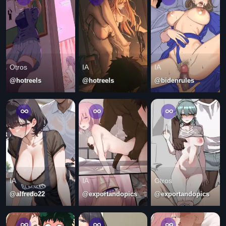
Otros
IA
IA
@hotreels
@hotreels
@bidenrules
IA
IA
Otros
@alfredo22
@exportandopics
@exportandopics