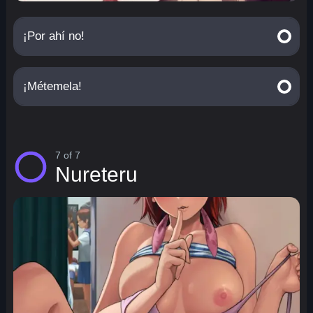
¡Por ahí no!
¡Métemela!
7 of 7
Nureteru