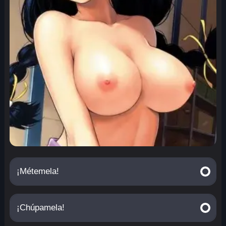
¡Métemela!
¡Chúpamela!