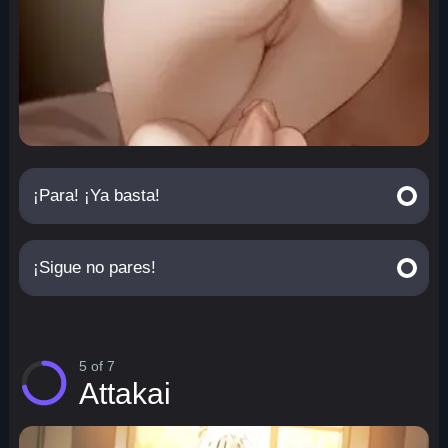
¡Para! ¡Ya basta!
¡Sigue no pares!
5 of 7
Attakai