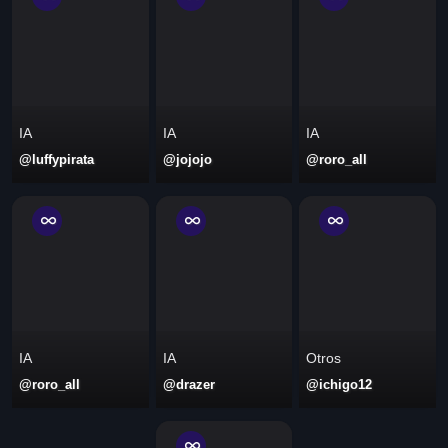
IA
IA
IA
@luffypirata
@jojojo
@roro_all
IA
IA
Otros
@roro_all
@drazer
@ichigo12