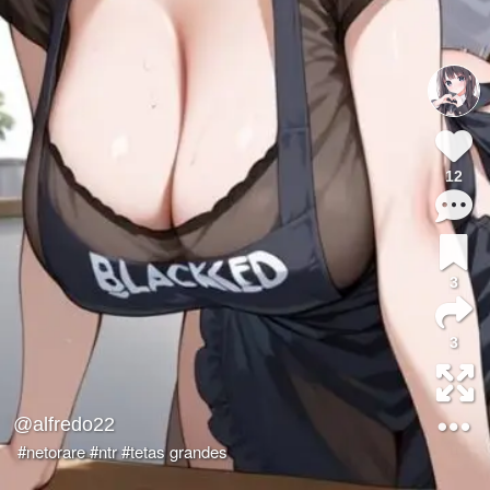
12
3
3
@alfredo22
#netorare
#ntr
#tetas grandes