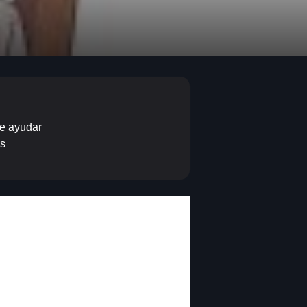
re ayudar
os